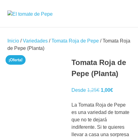
Saltar
al
DarkOct02
MENÚ
contenido
Expositor
de
semillas
y
Inicio
/
Variedades
/
Tomata Roja de Pepe
/ Tomata Roja
plantas
de Pepe (Planta)
de
tomate
¡Oferta!
Tomata Roja de
seleccionadas
Pepe (Planta)
El
El
Desde
1,25
€
1,00
€
precio
precio
original
actual
La Tomata Roja de Pepe
era:
es:
es una variedad de tomate
1,25€.
1,00€.
que no te dejará
indiferente. Si te quieres
llevar a casa una sorpresa