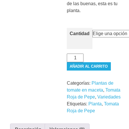
de las buenas, esta es tu
planta.
Cantidad
Tomata
Roja
AÑADIR AL CARRITO
de
Pepe
Categorías:
Plantas de
(Planta)
tomate en maceta
,
Tomata
cantidad
Roja de Pepe
,
Variedades
Etiquetas:
Planta
,
Tomata
Roja de Pepe