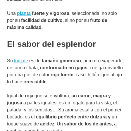
Una
planta
fuerte y vigorosa
, seleccionada, no sólo
por su
facilidad de cultivo
, si no por su
fruto de
máxima calidad
.
El sabor del esplendor
Su
tomate
es de
tamaño generoso
, pero no exagerado,
de forma chata,
conformado en gajos
, cuelga envuelto
por una piel de color
rojo fuerte
, casi chillón, que al ojo
lo hace
irresistible
.
Igual de
roja
que su envoltura,
su carne, magra y
jugosa
a partes iguales, es un regalo para la vista, el
paladar y los sentidos… Su aroma estalla con el primer
bocado, es el
equilibrio perfecto entre dulzura y
un
toque suave de
acidez
. Un
sabor de los de antes
, a
pueblo, a huerta y a azada…