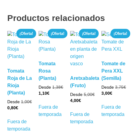
Productos relacionados
¡Oferta!
¡Oferta!
¡Oferta!
¡Oferta!
Tomata
Tomate de
Tomata
Rosa
Pera XXL
Roja de La
(Planta)
Aretxabaleta
(Semilla)
Rioja
(Fruto)
El
El
Desde
1,38
€
Desde
3,75
€
(Planta)
El
precio
El
preci
1,10
€
3,00
€
El
Desde
5,00
€
precio
original
precio
origi
El
precio
4,00
€
Este
Est
El
Desde
1,00
€
actual
era:
actual
era:
precio
original
Fuera de
Fuera de
El
precio
0,80
€
producto
Este
pro
es:
1,38€.
es:
3,75€
actual
era:
precio
original
temporada
Fuera de
temporada
Este
tiene
producto
tie
1,10€.
3,00€.
es:
5,00€.
actual
era:
Fuera de
temporada
producto
múltiples
tiene
múl
4,00€.
es:
1,00€.
temporada
tiene
variantes.
múltiples
var
0,80€.