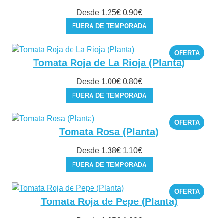
El
El
Desde
1,25
€
0,90
€
precio
precio
FUERA DE TEMPORADA
original
actual
era:
es:
PROD
OFERTA
1,25€.
0,90€.
EN
Tomata Roja de La Rioja (Planta)
OFER
El
El
Desde
1,00
€
0,80
€
precio
precio
FUERA DE TEMPORADA
original
actual
era:
es:
PROD
OFERTA
1,00€.
0,80€.
EN
Tomata Rosa (Planta)
OFER
El
El
Desde
1,38
€
1,10
€
precio
precio
FUERA DE TEMPORADA
original
actual
era:
es:
PROD
OFERTA
1,38€.
1,10€.
EN
Tomata Roja de Pepe (Planta)
OFER