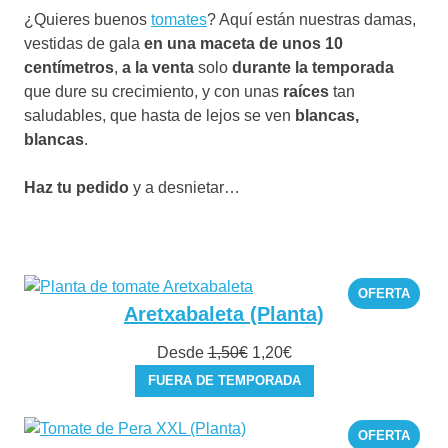
¿Quieres buenos
tomates
? Aquí están nuestras damas,
vestidas de gala
en una maceta de unos 10
centímetros
,
a la venta
solo
durante la temporada
que dure su crecimiento, y con unas
raíces
tan
saludables, que hasta de lejos se ven
blancas,
blancas
.
Haz tu pedido
y a desnietar…
PROD
OFERTA
EN
Aretxabaleta (Planta)
OFER
El
El
Desde
1,50
€
1,20
€
precio
precio
FUERA DE TEMPORADA
original
actual
era:
es:
PROD
OFERTA
1,50€.
1,20€.