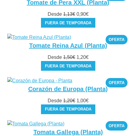
EN
Tomate de Pera XXL (Planta)
OFER
El
El
Desde
1,13
€
0,90
€
precio
precio
FUERA DE TEMPORADA
original
actual
era:
es:
PROD
OFERTA
1,13€.
0,90€.
EN
Tomate Reina Azul (Planta)
OFER
El
El
Desde
1,50
€
1,20
€
precio
precio
FUERA DE TEMPORADA
original
actual
era:
es:
PROD
OFERTA
1,50€.
1,20€.
EN
Corazón de Europa (Planta)
OFER
El
El
Desde
1,20
€
1,00
€
precio
precio
FUERA DE TEMPORADA
original
actual
era:
es:
PROD
OFERTA
1,20€.
1,00€.
EN
Tomata Gallega (Planta)
OFER