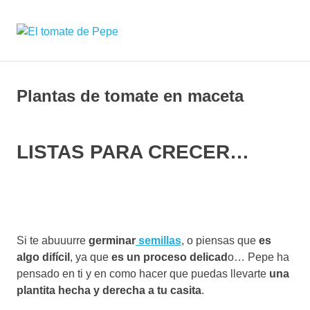
Saltar
al
DarkOct02
MENÚ
contenido
Expositor
de
semillas
y
Plantas de tomate en maceta
plantas
de
tomate
LISTAS PARA CRECER…
seleccionadas
Si te abuuurre
germinar
semillas
, o piensas que
es
algo difícil
, ya que
es un proceso delicad
o… Pepe ha
pensado en ti y en como hacer que puedas llevarte
una
plantita hecha y derecha a tu casita
.