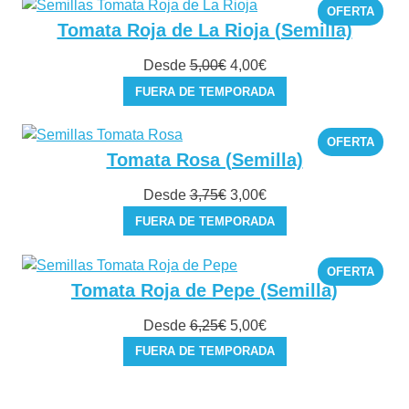
era:
es:
PROD
OFERTA
5,00€.
4,00€.
EN
Tomata Roja de La Rioja (Semilla)
OFER
El
El
Desde
5,00
€
4,00
€
precio
precio
FUERA DE TEMPORADA
original
actual
era:
es:
PROD
OFERTA
5,00€.
4,00€.
EN
Tomata Rosa (Semilla)
OFER
El
El
Desde
3,75
€
3,00
€
precio
precio
FUERA DE TEMPORADA
original
actual
era:
es:
PROD
OFERTA
3,75€.
3,00€.
EN
Tomata Roja de Pepe (Semilla)
OFER
El
El
Desde
6,25
€
5,00
€
precio
precio
FUERA DE TEMPORADA
original
actual
era:
es: