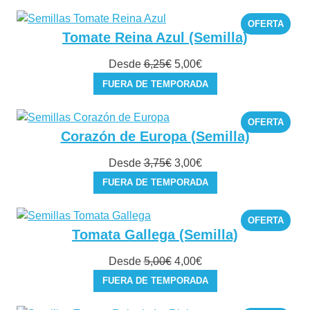
era:
es:
PROD
OFERTA
3,75€.
3,00€.
EN
Tomate Reina Azul (Semilla)
OFER
El
El
Desde
6,25
€
5,00
€
precio
precio
FUERA DE TEMPORADA
original
actual
era:
es:
PROD
OFERTA
6,25€.
5,00€.
EN
Corazón de Europa (Semilla)
OFER
El
El
Desde
3,75
€
3,00
€
precio
precio
FUERA DE TEMPORADA
original
actual
era:
es:
PROD
OFERTA
3,75€.
3,00€.
EN
Tomata Gallega (Semilla)
OFER
El
El
Desde
5,00
€
4,00
€
precio
precio
FUERA DE TEMPORADA
original
actual