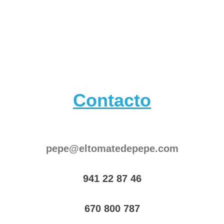
6,25€.
5,00€.
Contacto
pepe@eltomatedepepe.com
941 22 87 46
670 800 787