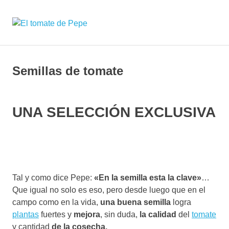
Saltar
al
DarkOct02
MENÚ
contenido
Expositor
de
semillas
y
Semillas de tomate
plantas
de
tomate
UNA SELECCIÓN EXCLUSIVA
seleccionadas
Tal y como dice Pepe:
«En la semilla esta la clave»
…
Que igual no solo es eso, pero desde luego que en el
campo como en la vida,
una buena semilla
logra
plantas
fuertes y
mejora
, sin duda,
la calidad
del
tomate
y cantidad
de la cosecha.