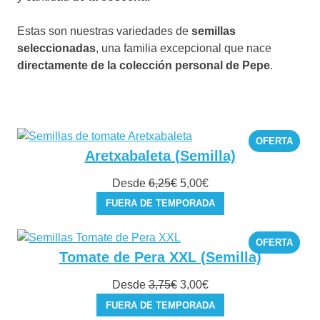
Estas son nuestras variedades de
semillas
seleccionadas
, una familia excepcional que nace
directamente de la colección personal de Pepe
.
PROD
OFERTA
EN
Aretxabaleta (Semilla)
OFER
El
El
Desde
6,25
€
5,00
€
precio
precio
FUERA DE TEMPORADA
original
actual
era:
es:
PROD
OFERTA
6,25€.
5,00€.
EN
Tomate de Pera XXL (Semilla)
OFER
El
El
Desde
3,75
€
3,00
€
precio
precio
FUERA DE TEMPORADA
original
actual