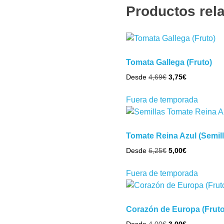
Productos rel
Tomata Gallega (Fruto)
El
El
Desde
4,69
€
3,75
€
precio
precio
Este
original
actual
Fuera de temporada
produc
era:
es:
tiene
4,69€.
3,75€.
múltipl
Tomate Reina Azul (Semill
variant
El
El
Desde
6,25
€
5,00
€
Las
precio
precio
opcion
Este
original
actual
Fuera de temporada
se
produc
era:
es:
puede
tiene
6,25€.
5,00€.
elegir
múltipl
Corazón de Europa (Fruto
en
variant
la
El
El