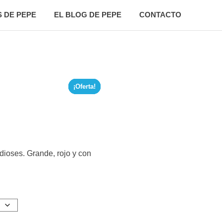
 DE PEPE
EL BLOG DE PEPE
CONTACTO
¡Oferta!
¡Oferta!
¡Oferta!
¡Oferta!
dioses. Grande, rojo y con