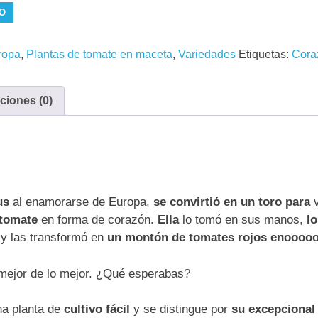
TO
ropa
,
Plantas de tomate en maceta
,
Variedades
Etiquetas:
Cora
ciones (0)
us
al enamorarse de Europa,
se convirtió en un toro
para
v
 tomate
en forma de corazón.
Ella
lo tomó en sus manos,
lo
 y las transformó en
un montón de tomates rojos enooooo
 mejor de lo mejor. ¿Qué esperabas?
a planta de
cultivo fácil
y se distingue por
su excepcional