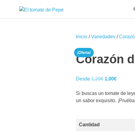
Saltar
DarkOct02
al
Expositor
contenido
de
semillas
y
Inicio
/
Variedades
/
Corazó
plantas
de
¡Oferta!
tomate
Corazón d
seleccionadas
El
El
Desde
1,20
€
1,00
€
precio
precio
original
actual
Si buscas un tomate de ley
era:
es:
un sabor exquisito. ¡Pruébal
1,20€.
1,00€.
Cantidad