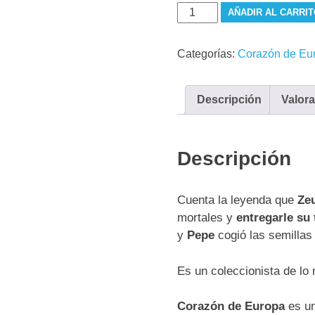
Corazón
AÑADIR AL CARRI
de
Europa
Categorías:
Corazón de Eu
(Planta)
cantidad
Descripción
Valora
Descripción
Cuenta la leyenda que
Ze
mortales y
entregarle su
y
Pepe
cogió las semillas
Es un coleccionista de lo
Corazón de Europa
es un