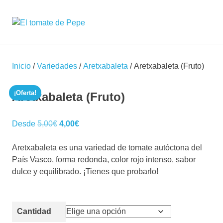
Saltar
al
DarkOct02
MENÚ
contenido
Expositor
de
semillas
y
Inicio
/
Variedades
/
Aretxabaleta
/ Aretxabaleta (Fruto)
plantas
de
¡Oferta!
Aretxabaleta (Fruto)
tomate
seleccionadas
El
El
Desde
5,00
€
4,00
€
precio
precio
original
actual
Aretxabaleta es una variedad de tomate autóctona del
era:
es:
País Vasco, forma redonda, color rojo intenso, sabor
5,00€.
4,00€.
dulce y equilibrado. ¡Tienes que probarlo!
Cantidad