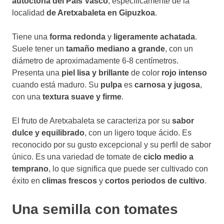
autóctona del País Vasco
, específicamente de la
localidad
de Aretxabaleta en Gipuzkoa
.
Tiene una
forma redonda
y
ligeramente achatada
.
Suele tener un
tamaño mediano a grande
, con un
diámetro de aproximadamente 6-8 centímetros.
Presenta una
piel lisa y brillante
de color
rojo intenso
cuando está maduro. Su
pulpa
es
carnosa y jugosa
,
con una
textura suave y firme
.
El fruto de Aretxabaleta se caracteriza por su
sabor
dulce y equilibrado
, con un ligero toque ácido. Es
reconocido por su gusto excepcional y su perfil de sabor
único. Es una variedad de tomate de
ciclo medio a
temprano
, lo que significa que puede ser cultivado con
éxito en
climas frescos
y
cortos periodos de cultivo
.
Una semilla con tomates