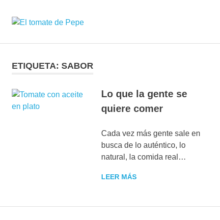
Saltar
al
DarkOct02
MENÚ
contenido
Expositor
de
semillas
y
ETIQUETA:
SABOR
plantas
de
Lo que la gente se
tomate
seleccionadas
quiere comer
Cada vez más gente sale en
busca de lo auténtico, lo
natural, la comida real…
LEER MÁS