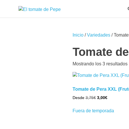
Saltar
DarkOct02
al
Expositor
contenido
de
semillas
y
Inicio
/
Variedades
/ Tomate
plantas
de
Tomate de
tomate
seleccionadas
Mostrando los 3 resultados
Tomate de Pera XXL (Frut
El
El
Desde
3,75
€
3,00
€
precio
precio
Este
original
actual
Fuera de temporada
produc
era:
es:
tiene
3,75€.
3,00€.
múltipl