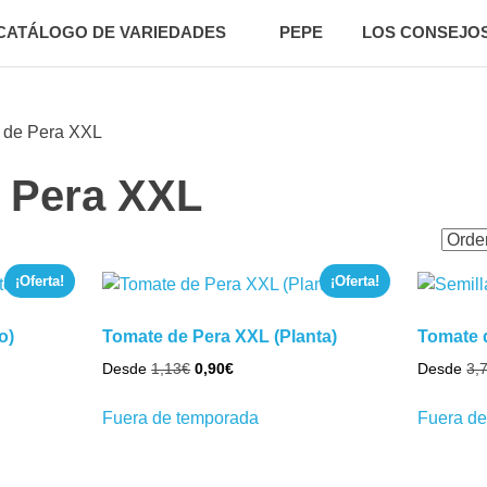
CATÁLOGO DE VARIEDADES
PEPE
LOS CONSEJOS
 de Pera XXL
 Pera XXL
¡Oferta!
¡Oferta!
o)
Tomate de Pera XXL (Planta)
Tomate 
El
El
Desde
1,13
€
0,90
€
Desde
3,
precio
precio
Este
original
actual
Fuera de temporada
Fuera d
to
producto
era:
es:
tiene
1,13€.
0,90€.
es
múltiples