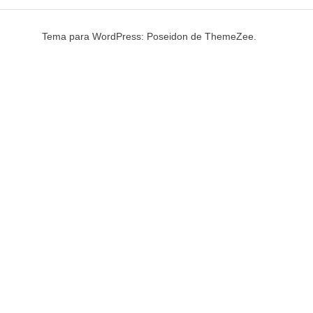
variant
Las
Tema para WordPress: Poseidon de ThemeZee.
opcion
se
puede
elegir
en
la
página
de
produc